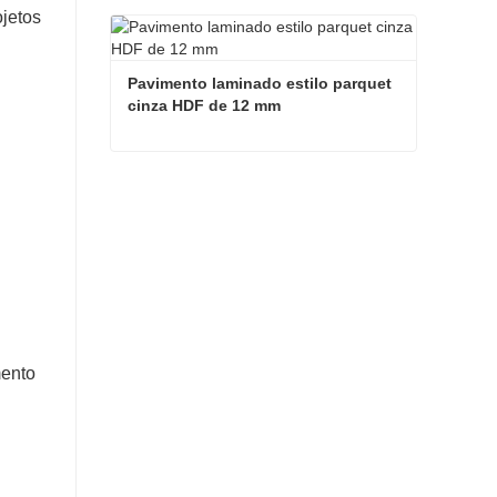
Pavimento de parquet de cor natural com preços económicos em madeira castanha
ojetos
Contate agora
Pavimento laminado estilo parquet 
cinza HDF de 12 mm
Pavimento laminado estilo parquet cinza HDF de 12 mm
Contate agora
mento