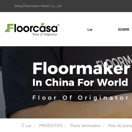
Jining Floormaker Home Co., Ltd.
Lar
SOBRE
Lar
PRODUTOS
Pisos laminados
Piso do par