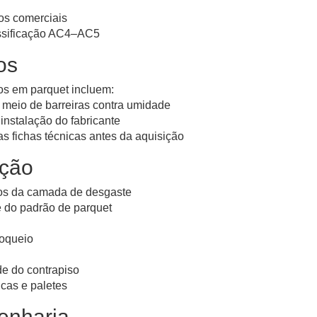
os comerciais
assificação AC4–AC5
os
dos em parquet incluem:
 meio de barreiras contra umidade
instalação do fabricante
as fichas técnicas antes da aquisição
eção
sitos da camada de desgaste
e do padrão de parquet
loqueio
de do contrapiso
cas e paletes
enharia