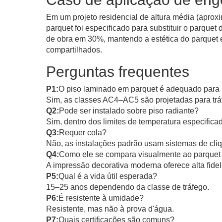
Em um projeto residencial de altura média (apro
parquet foi especificado para substituir o parquet
de obra em 30%, mantendo a estética do parquet
compartilhados.
Perguntas frequentes
P1:
O piso laminado em parquet é adequado para 
Sim, as classes AC4–AC5 são projetadas para trá
Q2:
Pode ser instalado sobre piso radiante?
Sim, dentro dos limites de temperatura especifica
Q3:
Requer cola?
Não, as instalações padrão usam sistemas de cliq
Q4:
Como ele se compara visualmente ao parquet 
A impressão decorativa moderna oferece alta fidel
P5:
Qual é a vida útil esperada?
15–25 anos dependendo da classe de tráfego.
P6:
É resistente à umidade?
Resistente, mas não à prova d'água.
P7:
Quais certificações são comuns?