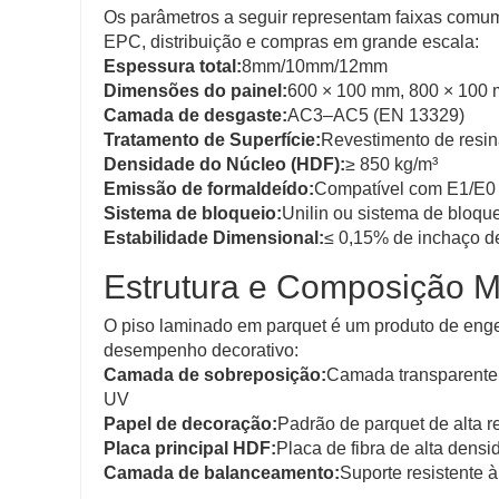
Os parâmetros a seguir representam faixas comume
EPC, distribuição e compras em grande escala:
Espessura total:
8mm/10mm/12mm
Dimensões do painel:
600 × 100 mm, 800 × 100 
Camada de desgaste:
AC3–AC5 (EN 13329)
Tratamento de Superfície:
Revestimento de resin
Densidade do Núcleo (HDF):
≥ 850 kg/m³
Emissão de formaldeído:
Compatível com E1/E0
Sistema de bloqueio:
Unilin ou sistema de bloqu
Estabilidade Dimensional:
≤ 0,15% de inchaço de
Estrutura e Composição Ma
O piso laminado em parquet é um produto de engen
desempenho decorativo:
Camada de sobreposição:
Camada transparente 
UV
Papel de decoração:
Padrão de parquet de alta r
Placa principal HDF:
Placa de fibra de alta den
Camada de balanceamento:
Suporte resistente