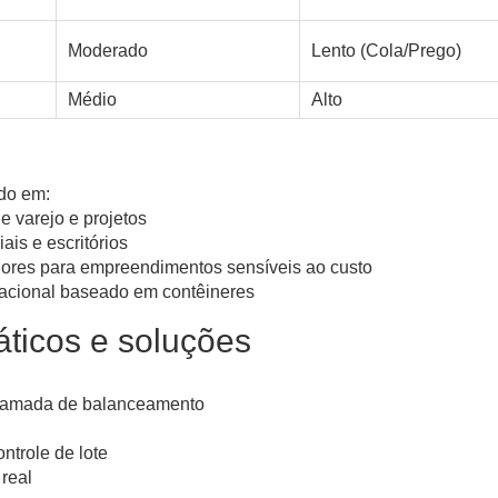
Moderado
Lento (Cola/Prego)
Médio
Alto
do em:
 varejo e projetos
ais e escritórios
riores para empreendimentos sensíveis ao custo
nacional baseado em contêineres
áticos e soluções
camada de balanceamento
ntrole de lote
 real