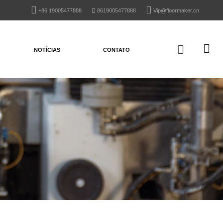
+86 19005477888
8619005477888
Vip@floormaker.cn
NOTÍCIAS
CONTATO