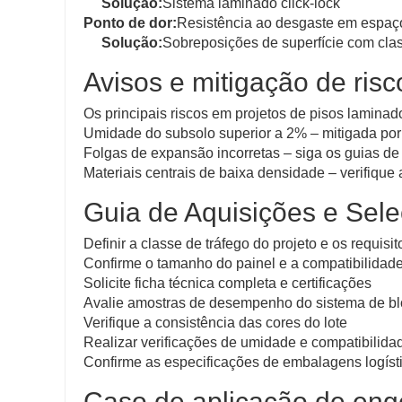
Solução:
Sistema laminado click-lock
Ponto de dor:
Resistência ao desgaste em espaç
Solução:
Sobreposições de superfície com cl
Avisos e mitigação de risc
Os principais riscos em projetos de pisos lamina
Umidade do subsolo superior a 2% – mitigada por
Folgas de expansão incorretas – siga os guias de 
Materiais centrais de baixa densidade – verifique 
Guia de Aquisições e Sel
Definir a classe de tráfego do projeto e os requi
Confirme o tamanho do painel e a compatibilidad
Solicite ficha técnica completa e certificações
Avalie amostras de desempenho do sistema de b
Verifique a consistência das cores do lote
Realizar verificações de umidade e compatibilida
Confirme as especificações de embalagens logísti
Caso de aplicação de eng