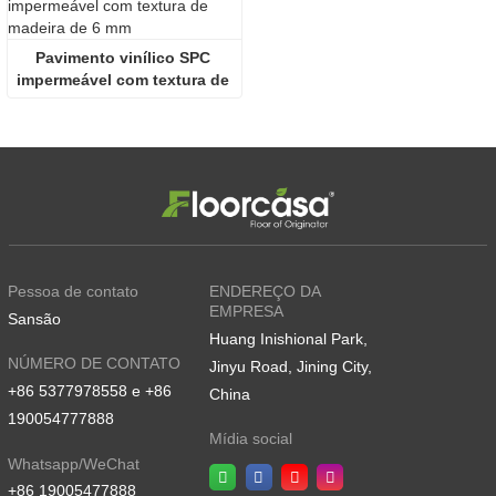
Pavimento vinílico SPC 
impermeável com textura de 
madeira de 6 mm
Pessoa de contato
ENDEREÇO DA
EMPRESA
Sansão
Huang Inishional Park,
NÚMERO DE CONTATO
Jinyu Road, Jining City,
+86 5377978558 e +86
China
190054777888
Mídia social
Whatsapp/WeChat
+86 19005477888