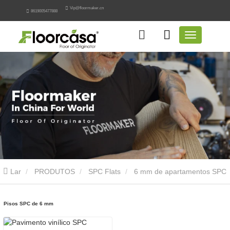
Vip@floormaker.cn
8619005477888
Lar
PRODUTOS
SPC Flats
6 mm de apartamentos SPC
Pisos SPC de 6 mm