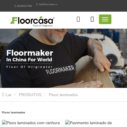
Vip@floormaker.cn
8619005477888
Lar
PRODUTOS
Pisos laminados
Pisos laminados