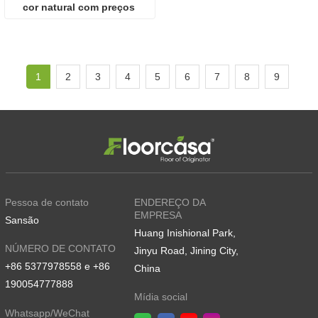
cor natural com preços 
económicos em madeira 
castanha
1
2
3
4
5
6
7
8
9
Pessoa de contato
ENDEREÇO DA
EMPRESA
Sansão
Huang Inishional Park,
NÚMERO DE CONTATO
Jinyu Road, Jining City,
+86 5377978558 e +86
China
190054777888
Mídia social
Whatsapp/WeChat