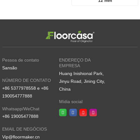
12 mm
Pessoa de contato
ENDEREÇO DA
EMPRESA
Sansão
Huang Inishional Park,
NÚMERO DE CONTATO
Jinyu Road, Jining City,
+86 5377978558 e +86
China
190054777888
Mídia social
Whatsapp/WeChat
+86 19005477888
EMAIL DE NEGÓCIOS
Vip@floormaker.cn