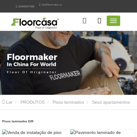
Vip@floormaker.cn
8619005477888
Lar
PRODUTOS
Pisos laminados
Seus apartamentos
laminados
Pisos laminados EIR