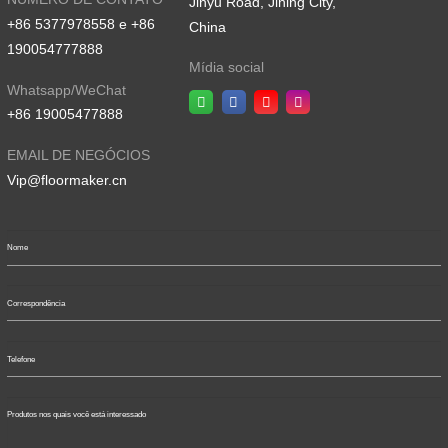
Jinyu Road, Jining City,
+86 5377978558 e +86
China
190054777888
Mídia social
Whatsapp/WeChat
+86 19005477888
EMAIL DE NEGÓCIOS
Vip@floormaker.cn