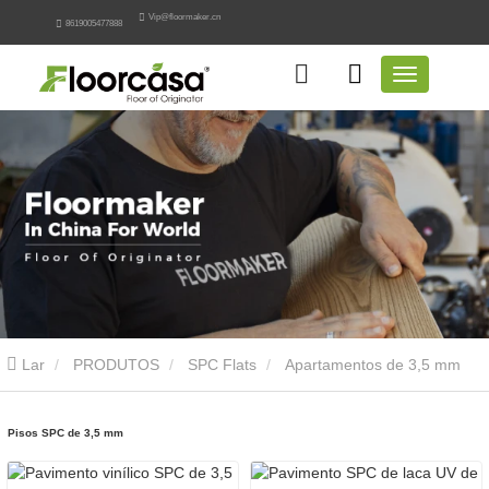
Vip@floormaker.cn
8619005477888
Lar
PRODUTOS
SPC Flats
Apartamentos de 3,5 mm
SPC
Pisos SPC de 3,5 mm