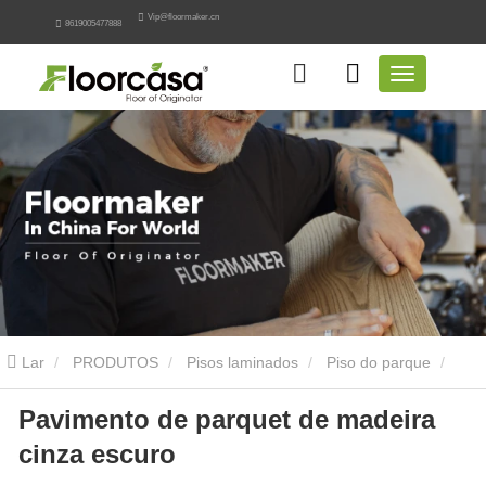
Vip@floormaker.cn
8619005477888
Lar
PRODUTOS
Pisos laminados
Piso do parque
Pavimento de parquet de madeira
Pavimento de parquet de madeira cinza escuro
cinza escuro