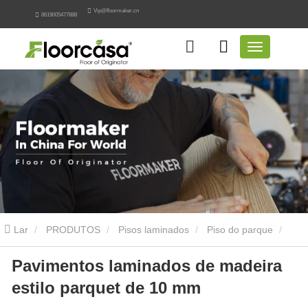
Vip@floormaker.cn
8619005477888
Lar
PRODUTOS
Pisos laminados
Piso do parque
Pavimentos laminados de madeira
Pavimentos laminados de madeira estilo parquet de 10 mm
estilo parquet de 10 mm