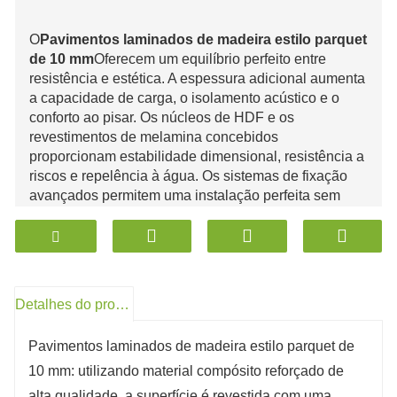
O
Pavimentos laminados de madeira estilo parquet
de 10 mm
Oferecem um equilíbrio perfeito entre
resistência e estética. A espessura adicional aumenta
a capacidade de carga, o isolamento acústico e o
conforto ao pisar. Os núcleos de HDF e os
revestimentos de melamina concebidos
proporcionam estabilidade dimensional, resistência a
riscos e repelência à água. Os sistemas de fixação
avançados permitem uma instalação perfeita sem
autocolantes, poupando tempo e dinheiro. A
conformidade com as normas internacionais como a
EN 13329, ISO e CARB garante a segurança
ambiental e a fiabilidade do desempenho. O
acabamento em estilo parquet replica os padrões de
Detalhes do produto
madeira natural, oferecendo uma elegância
intemporal com uma resiliência moderna. Ideal para
Pavimentos laminados de madeira estilo parquet de
projetos residenciais e comerciais, este pavimento
10 mm: utilizando material compósito reforçado de
representa uma solução durável, amiga do ambiente
e económica.
alta qualidade, a superfície é revestida com uma