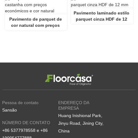
Pavimento laminado estilo 
Pavimento de parquet de 
parquet cinza HDF de 12 
cor natural com preços 
mm
económicos em madeira 
castanha
Pessoa de contato
ENDEREÇO DA
EMPRESA
Sansão
Huang Inishional Park,
NÚMERO DE CONTATO
Jinyu Road, Jining City,
+86 5377978558 e +86
China
190054777888