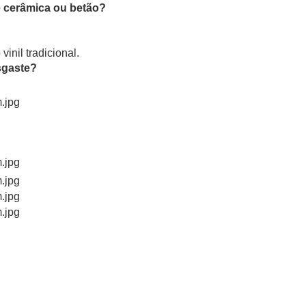
e cerâmica ou betão?
nil tradicional.
sgaste?