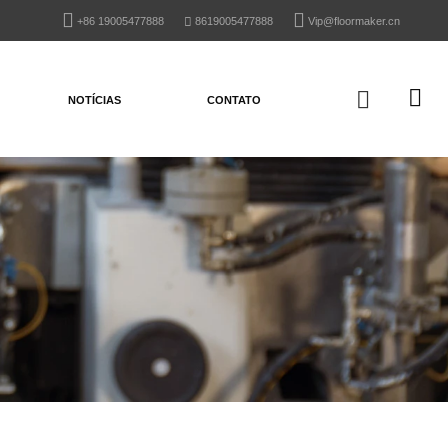
+86 19005477888
8619005477888
Vip@floormaker.cn
NOTÍCIAS
CONTATO