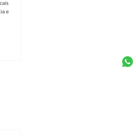
cais
cia e