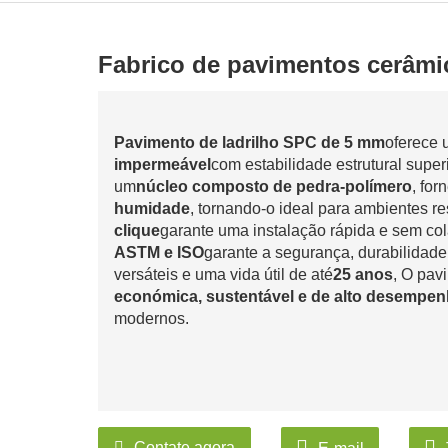
Fabrico de pavimentos cerâm
Pavimento de ladrilho SPC de 5 mm
oferece
impermeável
com estabilidade estrutural sup
um
núcleo composto de pedra-polímero
, for
humidade
, tornando-o ideal para ambientes re
clique
garante uma instalação rápida e sem c
ASTM e ISO
garante a segurança, durabilidade
versáteis e uma vida útil de até
25 anos
, O pa
económica, sustentável e de alto desempe
modernos.
Contate agora