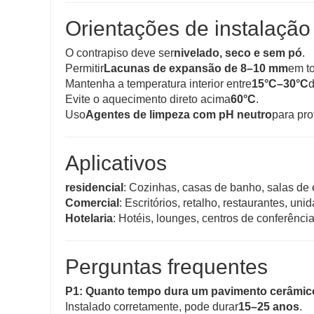
Orientações de instalação
O contrapiso deve ser
nivelado, seco e sem pó
.
Permitir
Lacunas de expansão de 8–10 mm
em to
Mantenha a temperatura interior entre
15°C–30°C
d
Evite o aquecimento direto acima
60°C
.
Uso
Agentes de limpeza com pH neutro
para pro
Aplicativos
residencial
: Cozinhas, casas de banho, salas de e
Comercial
: Escritórios, retalho, restaurantes, un
Hotelaria
: Hotéis, lounges, centros de conferência
Perguntas frequentes
P1: Quanto tempo dura um pavimento cerâmi
Instalado corretamente, pode durar
15–25 anos
.