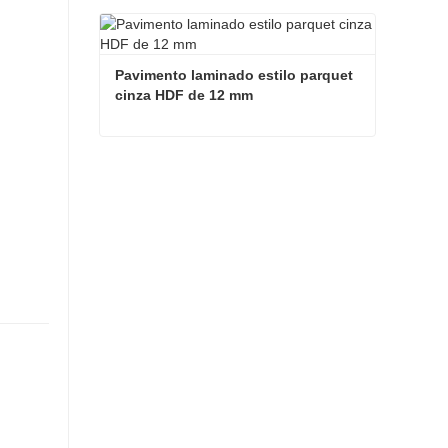
Pavimento de parquet de cor natural com preços económicos em madeira castanha
Contate agora
Pavimento laminado estilo parquet 
cinza HDF de 12 mm
Pavimento laminado estilo parquet cinza HDF de 12 mm
Contate agora