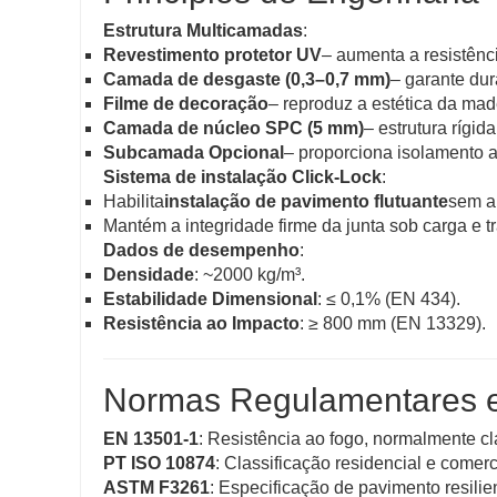
Estrutura Multicamadas
:
Revestimento protetor UV
– aumenta a resistênc
Camada de desgaste (0,3–0,7 mm)
– garante dur
Filme de decoração
– reproduz a estética da mad
Camada de núcleo SPC (5 mm)
– estrutura rígid
Subcamada Opcional
– proporciona isolamento a
Sistema de instalação Click-Lock
:
Habilita
instalação de pavimento flutuante
sem a
Mantém a integridade firme da junta sob carga e t
Dados de desempenho
:
Densidade
: ~2000 kg/m³.
Estabilidade Dimensional
: ≤ 0,1% (EN 434).
Resistência ao Impacto
: ≥ 800 mm (EN 13329).
Normas Regulamentares 
EN 13501-1
: Resistência ao fogo, normalmente cl
PT ISO 10874
: Classificação residencial e comer
ASTM F3261
: Especificação de pavimento resilie