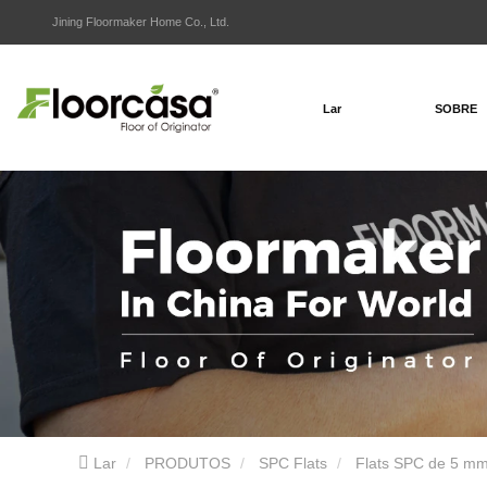
Jining Floormaker Home Co., Ltd.
Lar
SOBRE
Lar
PRODUTOS
SPC Flats
Flats SPC de 5 m