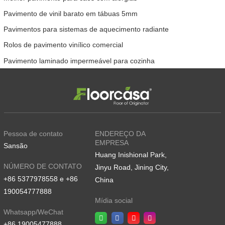
Pavimento de vinil barato em tábuas 5mm
Pavimentos para sistemas de aquecimento radiante
Rolos de pavimento vinílico comercial
Pavimento laminado impermeável para cozinha
Pessoa de contato
ENDEREÇO DA
EMPRESA
Sansão
Huang Inishional Park,
NÚMERO DE CONTATO
Jinyu Road, Jining City,
+86 5377978558 e +86
China
190054777888
Mídia social
Whatsapp/WeChat
+86 19005477888