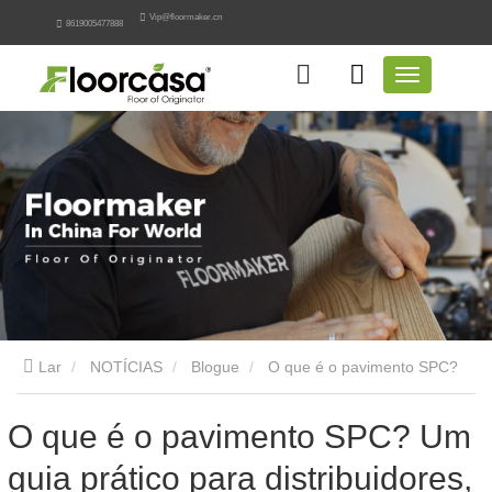
Vip@floormaker.cn
8619005477888
Lar
NOTÍCIAS
Blogue
O que é o pavimento SPC?
Um guia prático para distribuidores, empreiteiros e
O que é o pavimento SPC? Um
guia prático para distribuidores,
compradores globais.