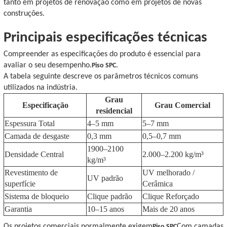
tanto em projetos de renovação como em projetos de novas
construções.
Principais especificações técnicas
Compreender as especificações do produto é essencial para
avaliar o seu desempenho.
.
Piso SPC
A tabela seguinte descreve os parâmetros técnicos comuns
utilizados na indústria.
Grau
Especificação
Grau Comercial
residencial
Espessura Total
4–5 mm
5–7 mm
Camada de desgaste
0,3 mm
0,5–0,7 mm
1900–2100
Densidade Central
2.000–2.200 kg/m³
kg/m³
Revestimento de
UV melhorado /
UV padrão
superfície
Cerâmica
Sistema de bloqueio
Clique padrão
Clique Reforçado
Garantia
10–15 anos
Mais de 20 anos
Os projetos comerciais normalmente exigem
Com camadas
Piso SPC