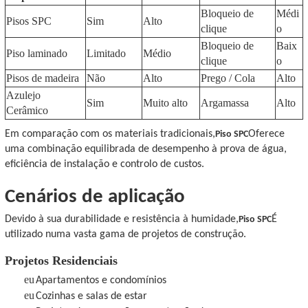
Bloqueio de
Médi
Pisos SPC
Sim
Alto
clique
o
Bloqueio de
Baix
Piso laminado
Limitado
Médio
clique
o
Pisos de madeira
Não
Alto
Prego / Cola
Alto
Azulejo
Sim
Muito alto
Argamassa
Alto
Cerâmico
Em comparação com os materiais tradicionais,
Oferece
Piso SPC
uma combinação equilibrada de desempenho à prova de água,
eficiência de instalação e controlo de custos.
Cenários de aplicação
Devido à sua durabilidade e resistência à humidade,
É
Piso SPC
utilizado numa vasta gama de projetos de construção.
Projetos Residenciais
eu
Apartamentos e condomínios
eu
Cozinhas e salas de estar