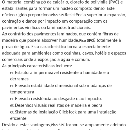
O material combina pó de calcário, cloreto de polivinila (PVC) e
estabilizantes para formar um núcleo composto denso. Este
núcleo rígido proporciona
Resistência superior à expansão,
Piso SPC
contração e danos por impacto em comparação com os
pavimentos vinílicos ou laminados tradicionais.
Ao contrário dos pavimentos laminados, que contêm fibras de
madeira que podem absorver humidade,
É totalmente à
Piso SPC
prova de água. Esta característica torna-a especialmente
adequada para ambientes como cozinhas, caves, hotéis e espaços
comerciais onde a exposição à água é comum.
As principais características incluem:
eu
Estrutura impermeável resistente à humidade e a
derrames
eu
Elevada estabilidade dimensional sob mudanças de
temperatura
eu
Elevada resistência ao desgaste e ao impacto.
eu
Desenhos visuais realistas de madeira e pedra
eu
Sistemas de instalação Click-lock para uma instalação
eficiente.
Devido a estas vantagens,
tornou-se amplamente adotado
Piso SPC