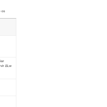
e os
iar
rvir ΔLw