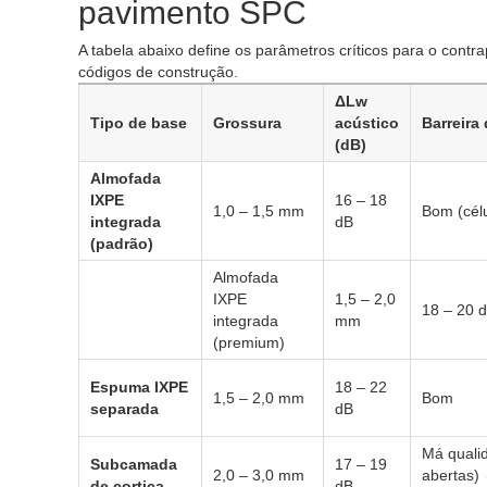
pavimento SPC
A tabela abaixo define os parâmetros críticos para o con
códigos de construção.
ΔLw
Tipo de base
Grossura
acústico
Barreira
(dB)
Almofada
IXPE
16 – 18
1,0 – 1,5 mm
Bom (cél
integrada
dB
(padrão)
Almofada
IXPE
1,5 – 2,0
18 – 20 
integrada
mm
(premium)
Espuma IXPE
18 – 22
1,5 – 2,0 mm
Bom
separada
dB
Má qualid
Subcamada
17 – 19
2,0 – 3,0 mm
abertas)
de cortiça
dB