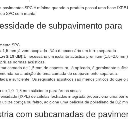
a pavimentos SPC é mínima quando o produto possui uma base IXPE 
s ou SPC sem manta.
ecessidade de subpavimento para
imento SPC.
a 1,5 mm já vem acoplada. Não é necessário um forro separado.
Lw ≥ 19 dB):
É necessário um isolante acústico premium (1,5–2,0 mm
rir as normas acústicas.
ma camada de 1,5 mm de espessura, já aplicada, é geralmente sufici
ecomenda-se a adição de uma camada de subpavimento separada.
ada é suficiente. Os requisitos acústicos são menos críticos do que o 
 de 1,0–1,5 mm suficiente para áreas secas.
 densidade (IXPE) de células fechadas integrada proporciona uma barre
ilize cortiça ou feltro, adicione uma película de polietileno de 0,2 m
stria com subcamadas de pavime