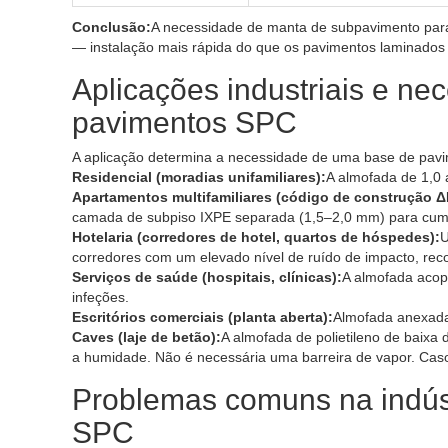
Conclusão:
A necessidade de manta de subpavimento par
— instalação mais rápida do que os pavimentos laminado
Aplicações industriais e n
pavimentos SPC
A aplicação determina a necessidade de uma base de pav
Residencial (moradias unifamiliares):
A almofada de 1,0 
Apartamentos multifamiliares (código de construção Δ
camada de subpiso IXPE separada (1,5–2,0 mm) para cump
Hotelaria (corredores de hotel, quartos de hóspedes):
U
corredores com um elevado nível de ruído de impacto, r
Serviços de saúde (hospitais, clínicas):
A almofada acopl
infeções.
Escritórios comerciais (planta aberta):
Almofada anexada
Caves (laje de betão):
A almofada de polietileno de baixa
a humidade. Não é necessária uma barreira de vapor. Caso ut
Problemas comuns na indú
SPC