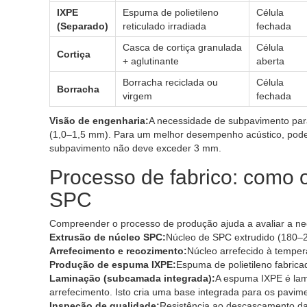
IXPE
Espuma de polietileno
Célula
(Separado)
reticulado irradiada
fechada
Casca de cortiça granulada
Célula
Cortiça
+ aglutinante
aberta
Borracha reciclada ou
Célula
Borracha
virgem
fechada
Visão de engenharia:
A necessidade de subpavimento par
(1,0–1,5 mm). Para um melhor desempenho acústico, pode
subpavimento não deve exceder 3 mm.
Processo de fabrico: como 
SPC
Compreender o processo de produção ajuda a avaliar a n
Extrusão de núcleo SPC:
Núcleo de SPC extrudido (180–2
Arrefecimento e recozimento:
Núcleo arrefecido à temper
Produção de espuma IXPE:
Espuma de polietileno fabrica
Laminação (subcamada integrada):
A espuma IXPE é lam
arrefecimento. Isto cria uma base integrada para os pavi
Inspeção de qualidade:
Resistência ao descascamento d