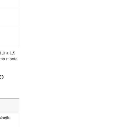
1,0 a 1,5
 uma manta
 o
alação