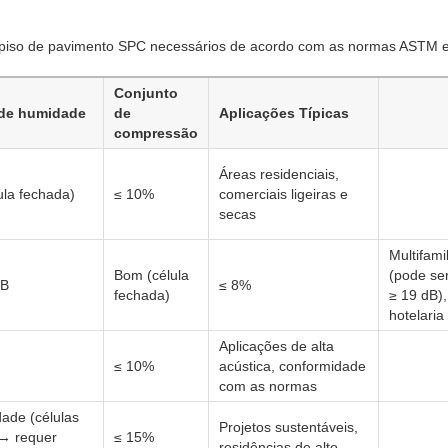
trapiso de pavimento SPC necessários de acordo com as normas ASTM 
Conjunto
 de humidade
de
Aplicações Típicas
compressão
Áreas residenciais,
ula fechada)
≤ 10%
comerciais ligeiras e
secas
Multifamil
Bom (célula
(pode se
dB
≤ 8%
fechada)
≥ 19 dB),
hotelaria
Aplicações de alta
≤ 10%
acústica, conformidade
com as normas
ade (células
Projetos sustentáveis,
 → requer
≤ 15%
residências de alto