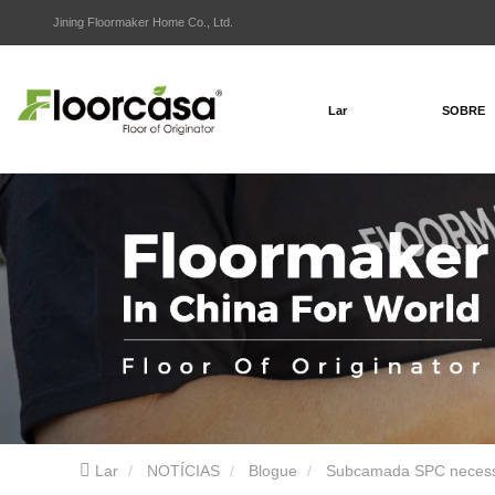
Jining Floormaker Home Co., Ltd.
Lar
SOBRE
Lar
NOTÍCIAS
Blogue
Subcamada SPC necessá