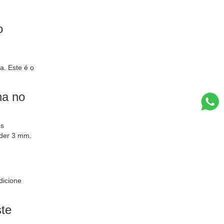
o
. Este é o
ha no
os
eder 3 mm.
dicione
te