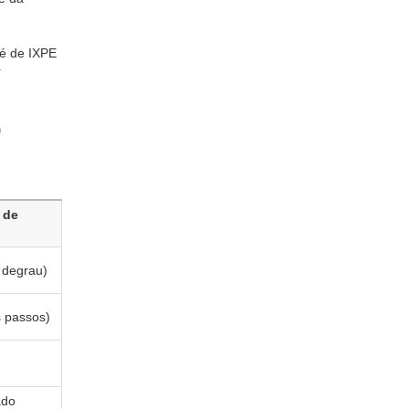
 é de IXPE
r
o
 de
 degrau)
 passos)
ado