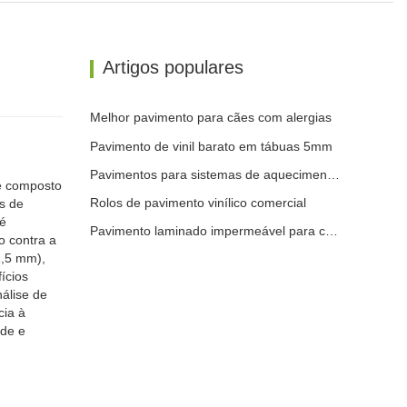
Artigos populares
Melhor pavimento para cães com alergias
Pavimento de vinil barato em tábuas 5mm
Pavimentos para sistemas de aquecimento radiante
e composto
Rolos de pavimento vinílico comercial
s de
 é
Pavimento laminado impermeável para cozinha
o contra a
1,5 mm),
ícios
álise de
cia à
úde e