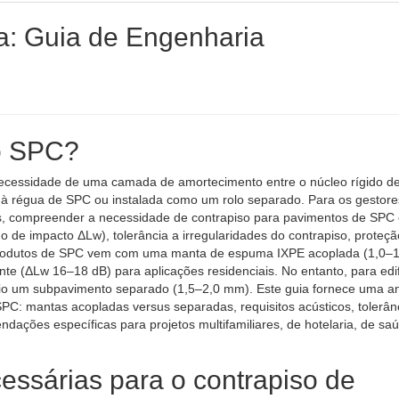
: Guia de Engenharia
so SPC?
ecessidade de uma camada de amortecimento entre o núcleo rígido d
a à régua de SPC ou instalada como um rolo separado. Para os gestore
s, compreender a necessidade de contrapiso para pavimentos de SPC
de impacto ΔLw), tolerância a irregularidades do contrapiso, proteçã
 produtos de SPC vem com uma manta de espuma IXPE acoplada (1,0–
e (ΔLw 16–18 dB) para aplicações residenciais. No entanto, para edif
rio um subpavimento separado (1,5–2,0 mm). Este guia fornece uma an
PC: mantas acopladas versus separadas, requisitos acústicos, tolerân
dações específicas para projetos multifamiliares, de hotelaria, de sa
essárias para o contrapiso de