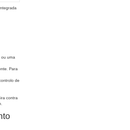
integrada
) ou uma
ente. Para
controlo de
ira contra
m.
nto