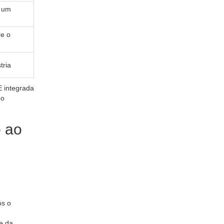
a um
re o
tria
 integrada
do
o ao
ós o
e da