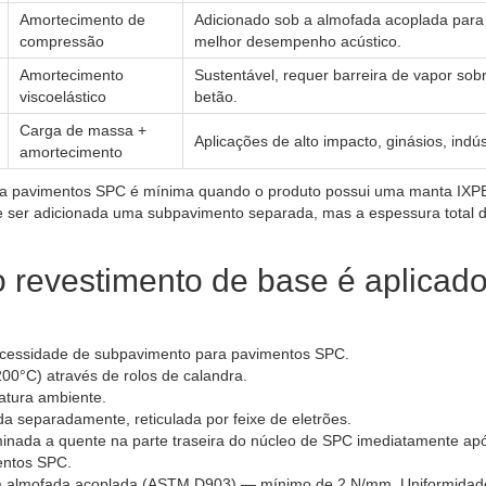
Amortecimento de
Adicionado sob a almofada acoplada par
compressão
melhor desempenho acústico.
Amortecimento
Sustentável, requer barreira de vapor sob
viscoelástico
betão.
Carga de massa +
Aplicações de alto impacto, ginásios, indús
amortecimento
a pavimentos SPC é mínima quando o produto possui uma manta IXPE
 ser adicionada uma subpavimento separada, mas a espessura total 
o revestimento de base é aplicad
ecessidade de subpavimento para pavimentos SPC.
00°C) através de rolos de calandra.
atura ambiente.
da separadamente, reticulada por feixe de eletrões.
inada a quente na parte traseira do núcleo de SPC imediatamente ap
mentos SPC.
a almofada acoplada (ASTM D903) — mínimo de 2 N/mm. Uniformidad