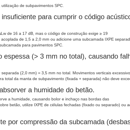
a utilização de subpavimentos SPC.
insuficiente para cumprir o código acústic
Lw de 16 a 17 dB, mas o código de construção exige ≥ 19
acoplada de 1,5 a 2,0 mm ou adicione uma subcamada IXPE separada
 subcamada para pavimentos SPC.
espessa (> 3 mm no total), causando fal
 separada (2,0 mm) = 3,5 mm no total. Movimentos verticais excessiv
ra total da manta de subpavimento (fixada + separada) não deve exc
 absorver a humidade do betão.
bsorve a humidade, causando bolor e inchaço nas bordas das
bre betão, utilize IXPE de células fechadas (fixado ou separado) ou a
te por compressão da subcamada (desbas