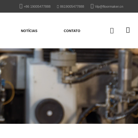
+86 19005477888
8619005477888
Vip@floormaker.cn
NOTÍCIAS
CONTATO