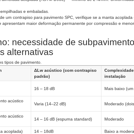
 empilhadas e embaladas.
 de um contrapiso para pavimento SPC, verifique se a manta acoplada
que apresentam maior deformação permanente por compressão e meno
: necessidade de subpaviment
 alternativas
s tipos de pavimento.
m
ΔLw acústico (com contrapiso
Complexidade
padrão)
instalação
16 – 18 dB
Mais baixo (um
nto acústico
Varia (14–22 dB)
Moderado (dois
nto acústico
14 – 16 dB (espuma standard)
Moderado
da acoplada)
14 – 18dB
Baixo a moder