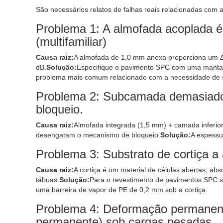
São necessários relatos de falhas reais relacionadas com 
Problema 1: A almofada acoplada é 
(multifamiliar)
Causa raiz:
A almofada de 1,0 mm anexa proporciona um Δ
dB.
Solução:
Especifique o pavimento SPC com uma manta 
problema mais comum relacionado com a necessidade de
Problema 2: Subcamada demasiado 
bloqueio.
Causa raiz:
Almofada integrada (1,5 mm) + camada inferior
desengatam o mecanismo de bloqueio.
Solução:
A espessu
Problema 3: Substrato de cortiça a
Causa raiz:
A cortiça é um material de células abertas; a
tábuas.
Solução:
Para o revestimento de pavimentos SPC so
uma barreira de vapor de PE de 0,2 mm sob a cortiça.
Problema 4: Deformação permanen
permanente) sob cargas pesadas