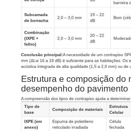
barreira 
Subcamada
19 – 22
2,0 – 3,0 mm
Bom (cél
de borracha
dB
Combinação
20 – 22
(IXPE +
2,0 – 3,0 mm
Moderad
dB
feltro)
Conclusão principal:
A necessidade de um contrapiso SPC
mm (ΔLw 16 a 18 dB) é suficiente para as habitações. Os 
acústica integrada de alta qualidade (1,5 a 2,0 mm) ou de
Estrutura e composição do m
desempenho do pavimento
A compreensão dos tipos de contrapiso ajuda a determinar
Tipo de
Estrutura
Composição de materiais
base
Celular
IXPE (em
Espuma de polietileno
Célula
anexo)
reticulado irradiada
fechada