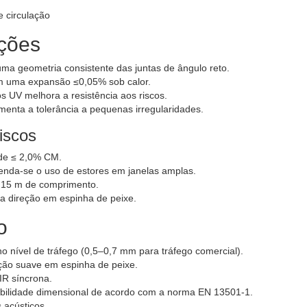
e circulação
uções
a geometria consistente das juntas de ângulo reto.
m uma expansão ≤0,05% sob calor.
os UV melhora a resistência aos riscos.
enta a tolerância a pequenas irregularidades.
iscos
ade ≤ 2,0% CM.
menda-se o uso de estores em janelas amplas.
e 15 m de comprimento.
 a direção em espinha de peixe.
o
nível de tráfego (0,5–0,7 mm para tráfego comercial).
ação suave em espinha de peixe.
EIR síncrona.
stabilidade dimensional de acordo com a norma EN 13501-1.
 acústicos.