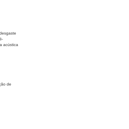
 desgaste
é-
a acústica
ção de