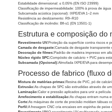
Estabilidade dimensional: ≤ 0,05% (EN ISO 23999)
Classificação de impermeabilidade: 100% à prova de água 
Subcamada acústica (opcional): IXPE/EVA 1–2 mm
Resistência ao deslizamento: R9–R10
Classificação de incêndio: Bfl-s1 (EN 13501-1)
Estrutura e composição do 
Revestimento UV:
Proteção da superfície contra riscos e 
Camada de desgaste:
Camada de desgaste transparente 
Decoração de filmes:
Padrão de madeira impresso em alta
Núcleo rígido SPC:
Compósito de calcário + PVC para esta
Subcamada (Opcional):
Almofada IXPE/EVA para desempen
Processo de fabrico (fluxo 
Mistura de matérias-primas:
Resina de PVC, pó de calcári
Extrusão:
As chapas de SPC são extrudidas através de uma
Laminação:
Calor e pressão aplicados para unir a películ
Arrefecimento e estabilização:
As chapas entram numa este
Corte:
As máquinas de corte de precisão moldam tábuas co
Perfil:
A fresagem CNC cria encaixes em espinha de peixe 
Revestimento UV:
O revestimento UV multicamada aumenta