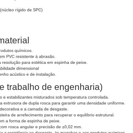
(núcleo rígido de SPC)
material
produtos químicos.
em PVC resistente à abrasão.
 resolução para estética em espinha de peixe.
bilidade dimensional
ho acústico e de instalação.
de trabalho de engenharia)
o e estabilizantes misturados sob temperatura controlada.
 extrusora de dupla rosca para garantir uma densidade uniforme.
a decorativa e a camada de desgaste.
ira de arrefecimento para recuperar o equilíbrio estrutural.
m a forma de espinha de peixe.
com rosca angular e precisão de ±0,02 mm.
 a resistência ao desgaste, às manchas e aos produtos químicos.