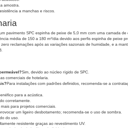
da amostra.
esistência a manchas e riscos.
aria
ou um pavimento SPC espinha de peixe de 5,0 mm com uma camada de
ncia média de 150 a 180 m²/dia devido aos perfis espinha de peixe pr
am zero reclamações após as variações sazonais de humidade, e a mant
B.
mpermeável?
Sim, devido ao núcleo rígido de SPC.
as comerciais de hotelaria.
ais?
Para instalações com padrões definidos, recomenda-se a contrata
enéfico para a acústica.
ado corretamente.
mais para projetos comerciais.
provocar um ligeiro desbotamento; recomenda-se o uso de sombra.
do do uso.
ltamente resistente graças ao revestimento UV.