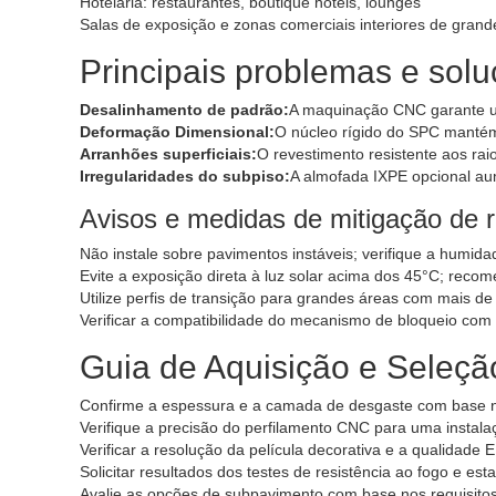
Hotelaria: restaurantes, boutique hotels, lounges
Salas de exposição e zonas comerciais interiores de grand
Principais problemas e sol
Desalinhamento de padrão:
A maquinação CNC garante um
Deformação Dimensional:
O núcleo rígido do SPC manté
Arranhões superficiais:
O revestimento resistente aos rai
Irregularidades do subpiso:
A almofada IXPE opcional aum
Avisos e medidas de mitigação de r
Não instale sobre pavimentos instáveis; verifique a humid
Evite a exposição direta à luz solar acima dos 45°C; reco
Utilize perfis de transição para grandes áreas com mais d
Verificar a compatibilidade do mecanismo de bloqueio com
Guia de Aquisição e Seleçã
Confirme a espessura e a camada de desgaste com base no 
Verifique a precisão do perfilamento CNC para uma instal
Verificar a resolução da película decorativa e a qualidade 
Solicitar resultados dos testes de resistência ao fogo e e
Avalie as opções de subpavimento com base nos requisitos