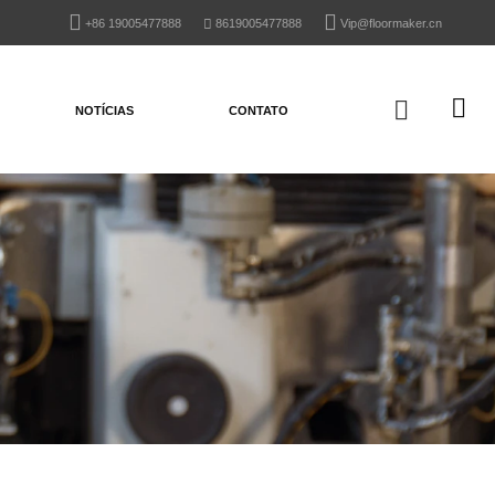
+86 19005477888
8619005477888
Vip@floormaker.cn
NOTÍCIAS
CONTATO