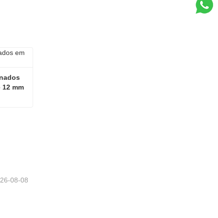
nados 
e 12 mm
Pavimentos de madeira laminados em espinha de peixe AC5 de 12 mm
26-08-08