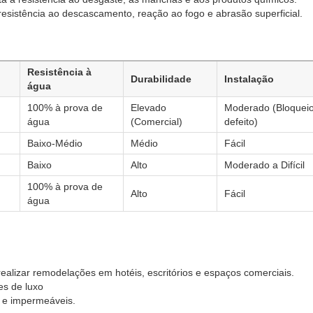
resistência ao descascamento, reação ao fogo e abrasão superficial.
Resistência à
Durabilidade
Instalação
água
100% à prova de
Elevado
Moderado (Bloqueio
água
(Comercial)
defeito)
Baixo-Médio
Médio
Fácil
Baixo
Alto
Moderado a Difícil
100% à prova de
Alto
Fácil
água
m
alizar remodelações em hotéis, escritórios e espaços comerciais.
es de luxo
​​e impermeáveis.