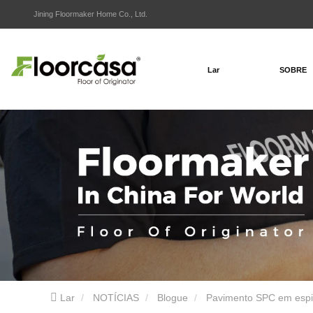
Jining Floormaker Home Co., Ltd.
Lar
SOBRE
Lar
NOTÍCIAS
Blogue
Pavimento SPC em espi