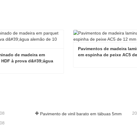
Pavimentos de madeira lami
minado de madeira em 
em espinha de peixe AC5 d
 HDF à prova d&#39;água 
 de 10 mm
Piso laminado de madeira em parquet HDF à prova d&#39;água alemão de 10 mm
Contate agora
e agora
-08
20
Pavimento de vinil barato em tábuas 5mm
-08