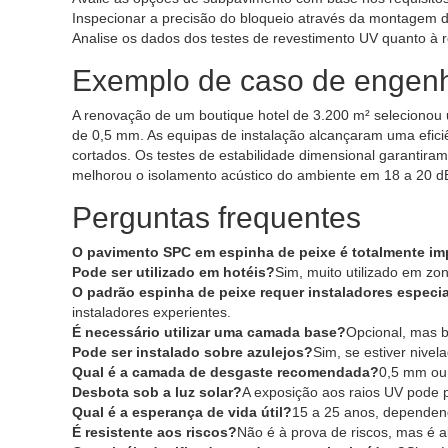
Inspecionar a precisão do bloqueio através da montagem 
Analise os dados dos testes de revestimento UV quanto à r
Exemplo de caso de engenh
A renovação de um boutique hotel de 3.200 m² selecion
de 0,5 mm. As equipas de instalação alcançaram uma eficiê
cortados. Os testes de estabilidade dimensional garantir
melhorou o isolamento acústico do ambiente em 18 a 20 d
Perguntas frequentes
O pavimento SPC em espinha de peixe é totalmente i
Pode ser utilizado em hotéis?
Sim, muito utilizado em zon
O padrão espinha de peixe requer instaladores especi
instaladores experientes.
É necessário utilizar uma camada base?
Opcional, mas b
Pode ser instalado sobre azulejos?
Sim, se estiver nivel
Qual é a camada de desgaste recomendada?
0,5 mm ou 
Desbota sob a luz solar?
A exposição aos raios UV pode 
Qual é a esperança de vida útil?
15 a 25 anos, dependen
É resistente aos riscos?
Não é à prova de riscos, mas é a